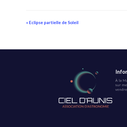
Navigation
«
Eclipse partielle de Soleil
Évènement
Info
À la M
sur me
vendre