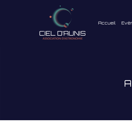
Accueil
Evè
A