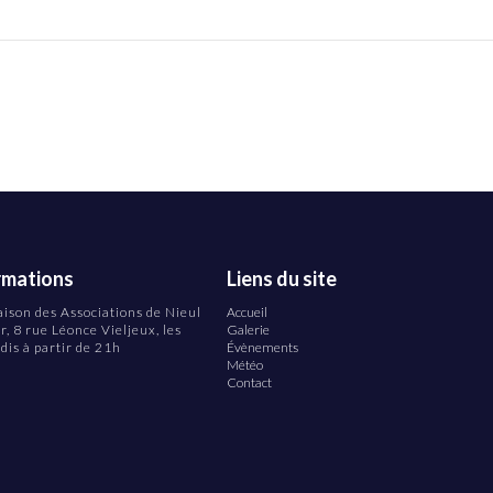
rmations
aison des Associations de Nieul
Accueil
r, 8 rue Léonce Vieljeux, les
Galerie
dis à partir de 21h
Évènements
Météo
Contact