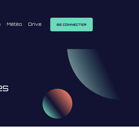
n
Météo
Drive
SE CONNECTER
es