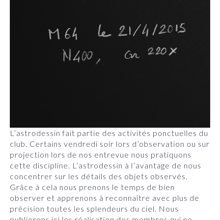
L’astrodessin fait partie des activités ponctuelles du
club. Certains vendredi soir lors d’observation ou sur
projection lors de nos entrevue nous pratiquons
cette discipline. L’astrodessin à l’avantage de nous
concentrer sur les détails des objets observés.
Grâce à cela nous prenons le temps de bien
observer et apprenons à reconnaître avec plus de
précision toutes les splendeurs du ciel. Nous
publierons ici les réalisation des membres qui ne